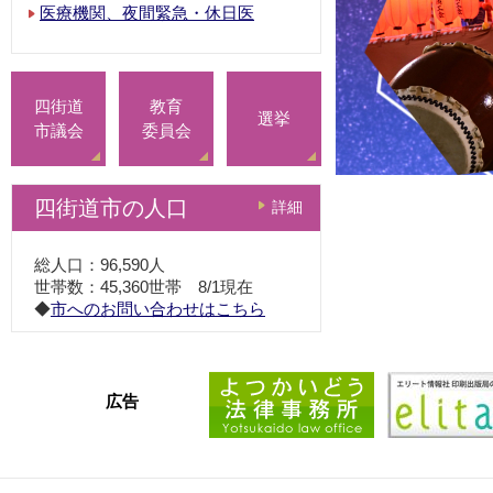
医療機関、夜間緊急・休日医
四街道
教育
選挙
市議会
委員会
四街道市の人口
詳細
総人口：96,590人
世帯数：45,360世帯 8/1現在
◆
市へのお問い合わせはこちら
広告