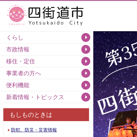
くらし
市政情報
移住・定住
事業者の方へ
便利機能
新着情報・トピックス
もしものときは
防犯、防災・災害情報