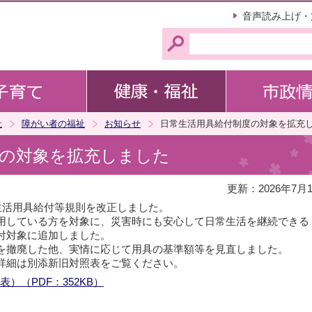
このページの本文へ移動
音声読み上げ・
祉
障がい者の福祉
お知らせ
日常生活用具給付制度の対象を拡充
度の対象を拡充しました
更新：2026年7月
生活用具給付等規則を改正しました。
用している方を対象に、災害時にも安心して日常生活を継続できる
付対象に追加しました。
を撤廃した他、実情に応じて用具の基準額等を見直しました。
詳細は別添新旧対照表をご覧ください。
）（PDF：352KB）