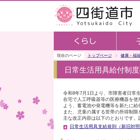
現在のページ
トップページ
健康・福
日常生活用具給付制
令和8年7月1日より、市障害者日常
在宅で人工呼吸器等の医療機器を使
よう、蓄電池や発電機等を新たに給
また、児童の属する世帯の所得制限
主な改正内容は以下のとおりです。
日常生活用具支給規則（新旧対照表