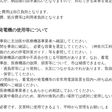
んが、納品後の請求書払いとなりますので、対応できる業者を選
た費用は自己負担となります。
費、処分費等は利用者負担となります
発電機の使用等について
事前に主治医や医療機器事業者へ確認してください。
間を事前に確認し、必要な容量を選定してください。（神奈川工
族のための停電対策ガイド」等を参照してください。）
医療機器の故障や不具合が生じる可能性があります。なお、蓄電
事故、医療機器の故障、損害等について、市は補償できません。
・過負荷等により発熱し、火災につながるおそれがあります。取
・保管してください。
の理由から、蓄電池や発電機等の非常用電源装置を院内へ持ち込
機関へご確認ください。
医療機器事業者ともあらかじめ相談しておいてください。
炭素中毒防止のため、屋内や換気の悪い場所では絶対に使用しな
必要です。災害時に使用できるよう、平時から管理をお願いしま