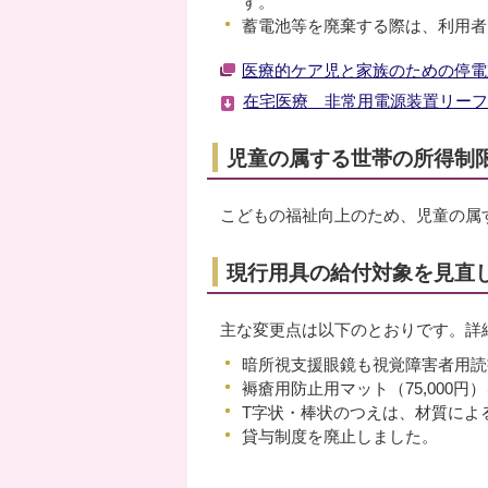
す。
蓄電池等を廃棄する際は、利用者
医療的ケア児と家族のための停電
在宅医療 非常用電源装置リーフレ
児童の属する世帯の所得制
こどもの福祉向上のため、児童の属
現行用具の給付対象を見直
主な変更点は以下のとおりです。詳
暗所視支援眼鏡も視覚障害者用読
褥瘡用防止用マット（75,000円
T字状・棒状のつえは、材質による
貸与制度を廃止しました。