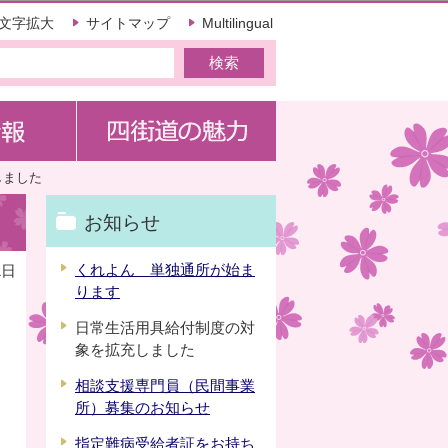
文字拡大
サイトマップ
Multilingual
しました
お知らせ
くれよん 単独通所が始ま
1日
ります
日常生活用具給付制度の対
象を拡充しました
相談支援専門員（民間事業
所）募集のお知らせ
指定難病受給者証をお持ち