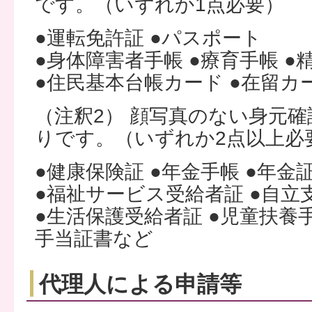
です。（いずれか1点必要）
●運転免許証 ●パスポート
●身体障害者手帳 ●療育手帳 
●住民基本台帳カード ●在留カ
（注釈2） 顔写真のない身元
りです。（いずれか2点以上必
●健康保険証 ●年金手帳 ●年金
●福祉サービス受給者証 ●自立
●生活保護受給者証 ●児童扶養
手当証書など
代理人による申請等