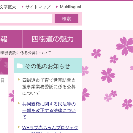
文字拡大
サイトマップ
Multilingual
業業務委託に係る公募について
その他のお知らせ
四街道市子育て世帯訪問支
1日
援事業業務委託に係る公募
について
共同親権に関する民法等の
一部を改正する法律につい
て
WEラブ赤ちゃんプロジェク