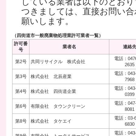
している業者は以下のとおり
つきましては、直接お問い合
願いします。
（四街道市一般廃棄物処理業許可業者一覧）
許可番
業者名
連絡
号
電話：0476
第2号
共同リサイクル 株式会社
2635
電話：043-
第3号
株式会社 北辰産業
7968
電話：043-
第4号
株式会社 四街道企業
0399
電話：047-
第6号
有限会社 タウンクリーン
8081
電話：03-6
第8号
株式会社 タケエイ
6830
電話：043-
第9号
有限会社 トータルサービス