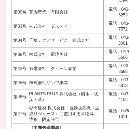
3766
電話：043-
第30号
花園産業 有限会社
5253
電話：043-
第33号
株式会社 ダスティ
7572
電話：043-
第34号
千葉テクノサービス 株式会社
8001
電話：0476
第38号
株式会社 環境美装
6606
電話：043-
第42号
有限会社 クリーン事業
8688
電話：043-
第45号
株式会社サンワ紙業
6318
PLANTS PLUS 株式会社（樹木・枝
電話：043-
第46号
葉・草）
4105
杉田建材 株式会社（自動販売機（生
電話：0436
第47号
絞りジュース）に使用する果物等）
1311
注釈：限定許可
（中間処理業者）