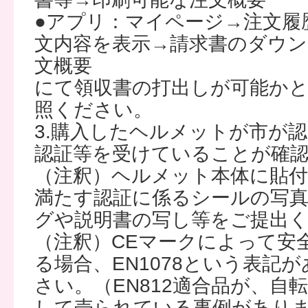
●アプリ：マイページ→注文履
文内容を表示→請求書のダウン
文概要
にて領収書の打出しが可能か
照ください。
3.購入したヘルメットが市が
認証等を受けていることが確
（注釈）ヘルメット本体に貼
満たす認証に係るシールの写
グや説明書の写し等をご提出
（注釈）CEマークによって安
る場合、EN1078という表記
さい。（EN812適合品が、自
して売られている事例があり