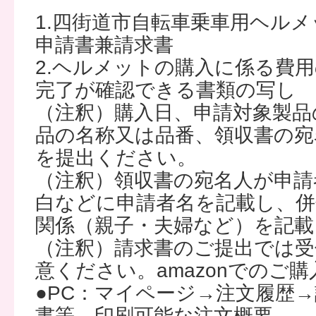
1.四街道市自転車乗車用ヘル
申請書兼請求書
2.ヘルメットの購入に係る費
完了が確認できる書類の写し
（注釈）購入日、申請対象製品
品の名称又は品番、領収書の宛
を提出ください。
（注釈）領収書の宛名人が申請
白などに申請者名を記載し、併
関係（親子・夫婦など）を記載
（注釈）請求書のご提出では
意ください。amazonでのご
●PC：マイページ→注文履歴
書等→印刷可能な注文概要