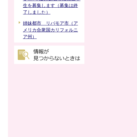
生を募集します（募集は終
了しました）
姉妹都市 リバモア市（ア
メリカ合衆国カリフォルニ
ア州）