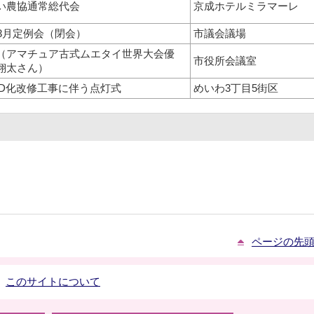
い農協通常総代会
京成ホテルミラマーレ
年3月定例会（閉会）
市議会議場
（アマチュア古式ムエタイ世界大会優
市役所会議室
翔太さん）
ED化改修工事に伴う点灯式
めいわ3丁目5街区
ページの先
このサイトについて