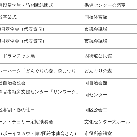
短期留学生・訪問団結団式
保健センター会議室
校卒業式
同校体育館
年3月定例会（代表質問）
市議会議場
年3月定例会（代表質問）
市議会議場
、ドラマチック展
四街道公民館
レーパーク「どんぐりの森」森まつり
どんぐりの森
台自治会総会
同自治会館
障害者就労支援センター「サンワーク」
同センター
区暮割・春の社日
同区公会堂
ーノ・チェリー定期演奏会
文化センター大ホール
（ボーイスカウト第2団鈴木佳音さん）
市役所会議室