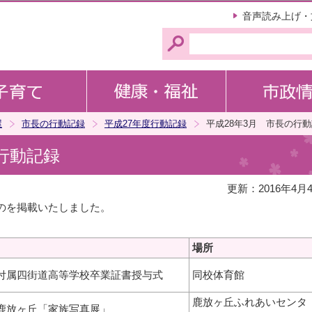
このページの本文へ移動
音声読み上げ・
屋
市長の行動記録
平成27年度行動記録
平成28年3月 市長の行
行動記録
更新：2016年4月
のを掲載いたしました。
場所
付属四街道高等学校卒業証書授与式
同校体育館
鹿放ヶ丘ふれあいセンタ
鹿放ヶ丘「家族写真展」