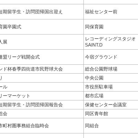
短期留学生・訪問団帰国出迎え
福祉センター前
育園卒園式
同保育園
レコーディングスタジオ
人展
SAINT.D
連盟リーグ戦開会式
今宿グラウンド
ンド杯春季四街道市民野球大会
総合公園野球場
り
中央公園
ール
市役所駐車場
リーマーケット
都市広場
短期留学生・訪問団帰国報告会
保健センター会議室
総会
同区青年館
市町村圏事務組合臨時会
同組合