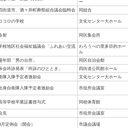
ー
四街道市、酒々井町葬祭組合議会臨時会
同組合
ココロの学校
文化センター大ホール
歩射
同区集会所
学校地区社会福祉協議会「ふれあい交流
わろうべの里多目的ホー
ル
盛年部「男の台所」
同区自治会館
詠会吟詠発表「吟詠のひととき」
四街道公民館ホール
衛隊入隊予定者激励会
文化センター大ホール
出身自衛隊入隊予定者激励会
市役所会議室
高等学校卒業証書授与式
同校体育館
会見
市役所会議室
年3月定例会（開会）
市議会議場