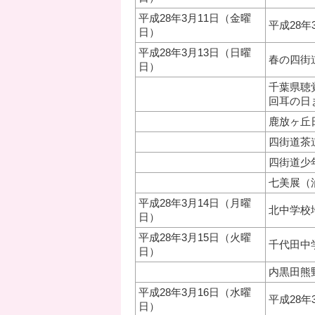
平成28年3月11日（金曜
平成28
日）
平成28年3月13日（日曜
春の四街
日）
千葉県聴
回耳の日
鹿放ヶ丘
四街道茶
四街道少
七美展（
平成28年3月14日（月曜
北中学校
日）
平成28年3月15日（火曜
千代田中
日）
内黒田熊
平成28年3月16日（水曜
平成28
日）