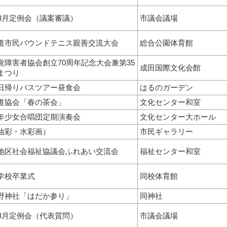
年3月定例会（議案審議）
市議会議場
道市民バウンドテニス親善交流大会
総合公園体育館
覚障害者協会創立70周年記念大会兼第35
成田国際文化会館
まつり
日帰りバスツアー昼食会
はるのガーデン
道協会「春の茶会」
文化センター和室
年少女合唱団定期演奏会
文化センター大ホール
油彩・水彩画）
市民ギャラリー
地区社会福祉協議会ふれあい交流会
福祉センター和室
学校卒業式
同校体育館
野神社「はだか参り」
同神社
年3月定例会（代表質問）
市議会議場