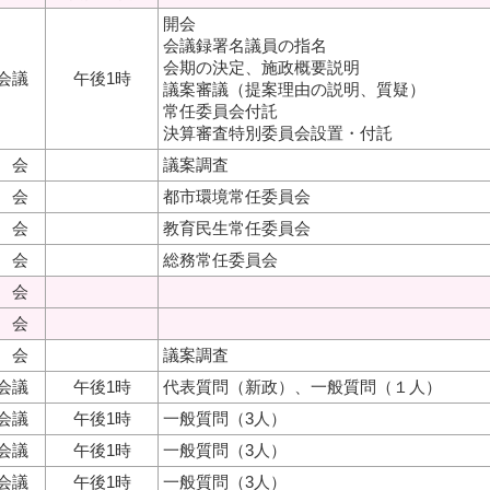
開会
会議録署名議員の指名
会期の決定、施政概要説明
会議
午後1時
議案審議（提案理由の説明、質疑）
常任委員会付託
決算審査特別委員会設置・付託
 会
議案調査
 会
都市環境常任委員会
 会
教育民生常任委員会
 会
総務常任委員会
 会
 会
 会
議案調査
会議
午後1時
代表質問（新政）、一般質問（１人）
会議
午後1時
一般質問（3人）
会議
午後1時
一般質問（3人）
会議
午後1時
一般質問（3人）