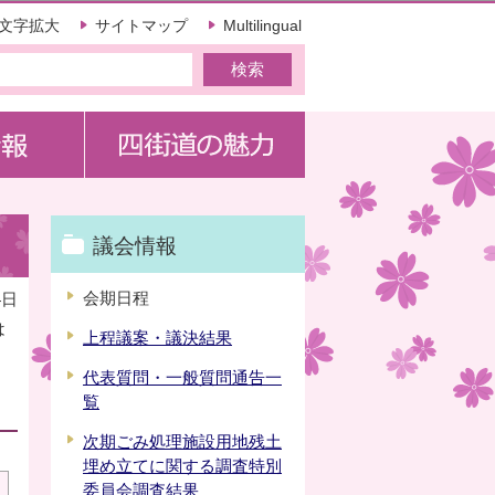
文字拡大
サイトマップ
Multilingual
議会情報
会期日程
4日
は
上程議案・議決結果
代表質問・一般質問通告一
覧
次期ごみ処理施設用地残土
埋め立てに関する調査特別
委員会調査結果