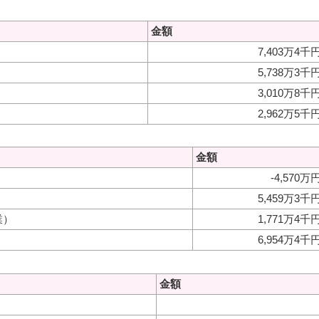
金額
7,403万4千
5,738万3千
3,010万8千
2,962万5千
金額
-4,570万
5,459万3千
業）
1,771万4千
6,954万4千
金額