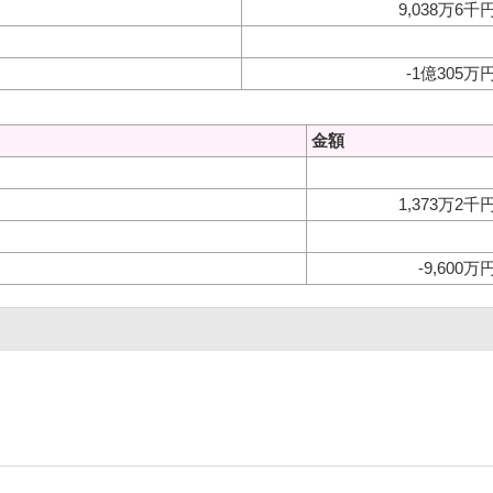
9,038万6千
-1億305万
金額
1,373万2千
-9,600万