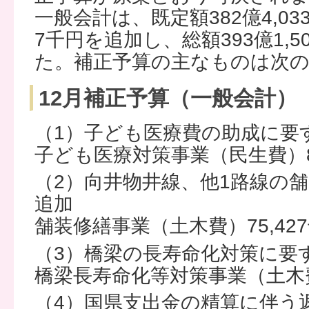
一般会計は、既定額382億4,033
7千円を追加し、総額393億1,
た。補正予算の主なものは次
12月補正予算（一般会計）
（1）子ども医療費の助成に要
子ども医療対策事業（民生費）88
（2）向井物井線、他1路線の
追加
舗装修繕事業（土木費）75,42
（3）橋梁の長寿命化対策に要
橋梁長寿命化等対策事業（土木費）
（4）国県支出金の精算に伴う