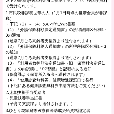
以下の書類を検診料金所に提示することで、検診が無料
で受けられます。
1.市民税非課税世帯の人（1月1日時点の世帯全員が非課
税）
・下記（1）～（4）のいずれかの書類
（1）「介護保険料額決定通知書」の所得段階区分欄1～
3の通知
（通常7月ごろ高齢者支援課より送付されます）
（2）「介護保険料納入通知書」の所得段階区分欄1～3
の通知
（通常7月ごろ高齢者支援課より送付されます）
（3）「利用者負担額決定通知書（旧：保育料決定通知
書）」の内訳欄に「02階層」と記載のある通知
（保育課より保育所入所者へ送付されます）
（4）「健康診査無料券」健康増進課窓口で発行
（下記にある健康診査無料券申請方法をご覧ください）
2.児童扶養手当受給者
・児童扶養手当証書
（子育て支援課より送付されます。）
3.ひとり親家庭等医療費等助成受給資格認定者