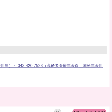
者医療担当）・ 043-420-7523（高齢者医療年金係 国民年金担