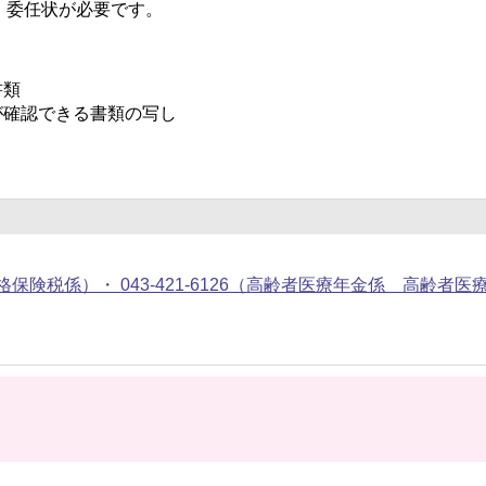
、委任状が必要です。
書類
が確認できる書類の写し
125（資格保険税係）・ 043-421-6126（高齢者医療年金係 高齢