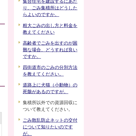
集合住宅を建設するにあた
り、ごみ集積所はどうした
らよいのですか。
粗大ごみの出し方と料金を
教えてください
高齢者でごみを出すのが困
難な場合、どうすれば良い
ですか。
四街道市のごみの分別方法
を教えてください。
道路上に犬猫（小動物）の
死骸があるのですが。
集積所以外での資源回収に
ついて教えてください。
ごみ散乱防止ネットの交付
について知りたいのです
が。