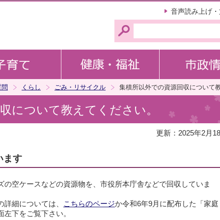
このページの本文へ移動
音声読み上げ・
質問
くらし
ごみ・リサイクル
集積所以外での資源回収について
回収について教えてください。
更新：2025年2月1
います
ズの空ケースなどの資源物を、市役所本庁舎などで回収していま
の詳細については、
こちらのページ
か令和6年9月に配布した「家庭
面左下をご覧下さい。