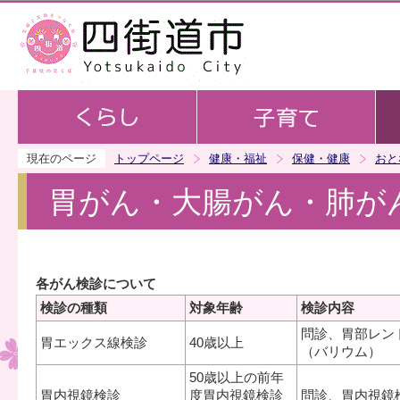
この
現在のページ
トップページ
健康・福祉
保健・健康
おと
胃がん・大腸がん・肺が
各がん検診について
検診の種類
対象年齢
検診内容
問診、胃部レン
胃エックス線検診
40歳以上
（バリウム）
50歳以上の前年
胃内視鏡検診
度胃内視鏡検診
問診、胃内視鏡