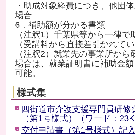
・助成対象経費につき、他団体
場合
6．補助額が分かる書類
（注釈1）千葉県等から一律で
（受講料から直接差引かれて
（注釈2）就業先の事業所から
場合は、就業証明書に補助金額
可能。
様式集
四街道市介護支援専門員研修
（第1号様式）（ワード：23K
交付申請書（第1号様式）記入例