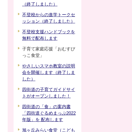
（終了しました）
不登校からの進学トークセ
ッション（終了しました）
不登校支援ハンドブックを
無料で配布します
子育て家庭応援「おむすび
っこ食堂」
やさしいスマホ教室の説明
会を開催します（終了しま
した）
四街道の子育てガイドサイ
トがオープンしました！
四街道の「食」の案内書
「四街道ぐるめまっぷ2022
年版」を 配布します
旭ヶ丘みらい食堂（こども