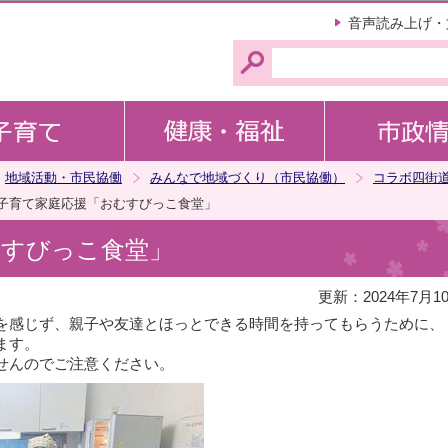
このページの本文へ移動
音声読み上げ・
地域活動・市民協働
みんなで地域づくり（市民協働）
コラボ四街
子育て家庭応援「おむすびっこ食堂」
むすびっこ食堂」
更新：2024年7月1
を感じず、親子や友達とほっとできる時間を持ってもらうために、
ます。
せんのでご注意ください。