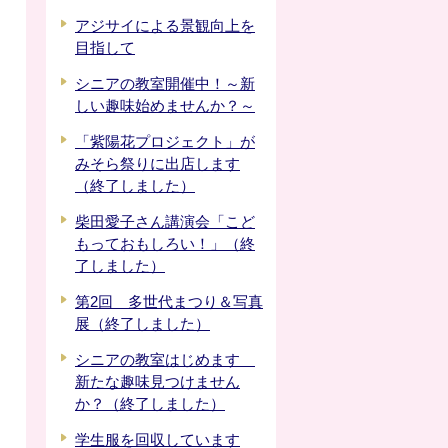
アジサイによる景観向上を
目指して
シニアの教室開催中！～新
しい趣味始めませんか？～
「紫陽花プロジェクト」が
みそら祭りに出店します
（終了しました）
柴田愛子さん講演会「こど
もっておもしろい！」（終
了しました）
第2回 多世代まつり＆写真
展（終了しました）
シニアの教室はじめます
新たな趣味見つけません
か？（終了しました）
学生服を回収しています