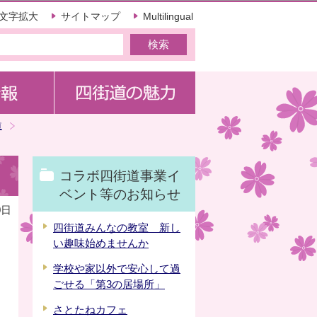
文字拡大
サイトマップ
Multilingual
道
コラボ四街道事業イ
ベント等のお知らせ
0日
四街道みんなの教室 新し
い趣味始めませんか
学校や家以外で安心して過
ごせる「第3の居場所」
さとたねカフェ