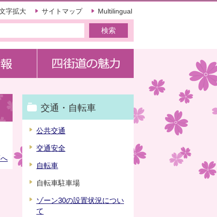
文字拡大
サイトマップ
Multilingual
交通・自転車
公共交通
交通安全
頭へ
自転車
自転車駐車場
ゾーン30の設置状況につい
て