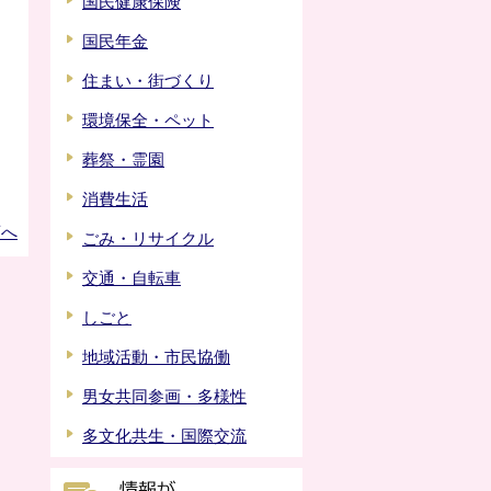
国民健康保険
国民年金
住まい・街づくり
環境保全・ペット
葬祭・霊園
消費生活
頭へ
ごみ・リサイクル
交通・自転車
しごと
地域活動・市民協働
男女共同参画・多様性
多文化共生・国際交流