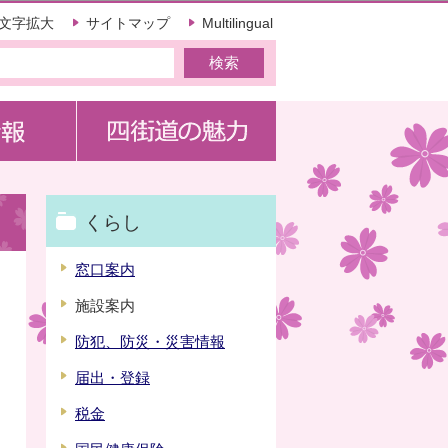
文字拡大
サイトマップ
Multilingual
くらし
窓口案内
施設案内
防犯、防災・災害情報
届出・登録
税金