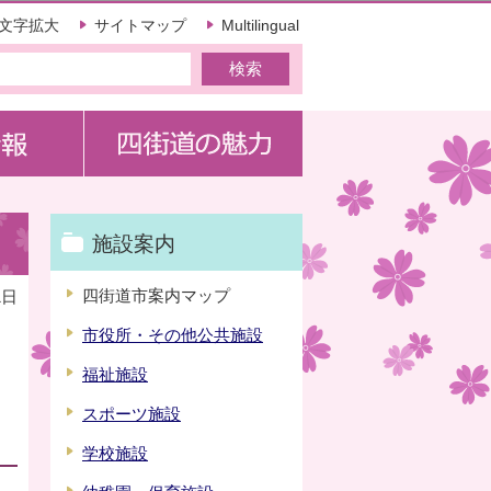
文字拡大
サイトマップ
Multilingual
施設案内
四街道市案内マップ
1日
市役所・その他公共施設
福祉施設
スポーツ施設
学校施設