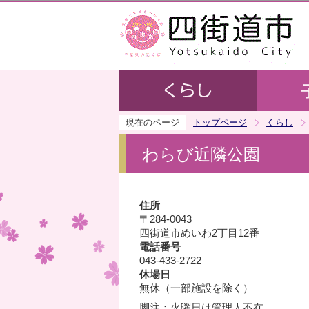
現在のページ
トップページ
くらし
わらび近隣公園
住所
〒284-0043
四街道市めいわ2丁目12番
電話番号
043-433-2722
休場日
無休（一部施設を除く）
脚注：火曜日は管理人不在