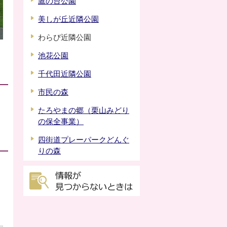
鷹の台公園
美しが丘近隣公園
わらび近隣公園
池花公園
千代田近隣公園
市民の森
たろやまの郷（栗山みどり
の保全事業）
四街道プレーパークどんぐ
りの森