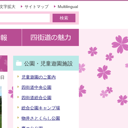
文字拡大
サイトマップ
Multilingual
公園・児童遊園施設
児童遊園のご案内
8日
四街道中央公園
四街道総合公園
総合公園キャンプ場
物井さとくらし公園