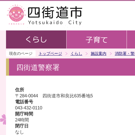
この
現在のページ
トップページ
くらし
施設案内
消防署・警
四街道警察署
住所
〒284-0044 四街道市和良比635番地5
電話番号
043-432-0110
開庁時間
24時間
閉庁日
なし