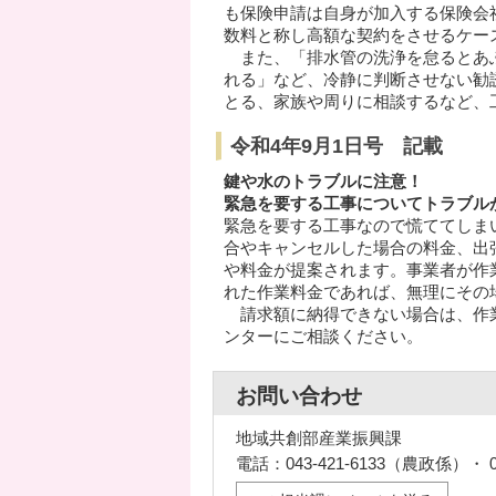
も保険申請は自身が加入する保険会
数料と称し高額な契約をさせるケー
また、「排水管の洗浄を怠るとあふ
れる」など、冷静に判断させない勧
とる、家族や周りに相談するなど、
令和4年9月1日号 記載
鍵や水のトラブルに注意！
緊急を要する工事についてトラブル
緊急を要する工事なので慌ててしま
合やキャンセルした場合の料金、出
や料金が提案されます。事業者が作
れた作業料金であれば、無理にその
請求額に納得できない場合は、作業
ンターにご相談ください。
お問い合わせ
地域共創部産業振興課
電話：043-421-6133（農政係）・ 