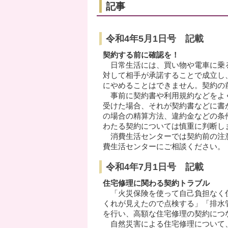
記事
令和4年5月1日号 記載
契約する前に確認を！
日常生活には、買い物や電車に乗る
対して相手が承諾することで成立し
にやめることはできません。契約の
事前に契約書や利用規約などをよく
受けた場合、それが契約書などに書
の場合の精算方法、違約金などの条
わたる契約については慎重に判断し
消費生活センターでは契約前の注意
費生活センターにご相談ください。
令和4年7月1日号 記載
住宅修理に関わる契約トラブル
「火災保険を使って自己負担なく住
くれが見えたので点検する」「排水管
を行い、高額な住宅修理の契約につ
自然災害による住宅修理について、