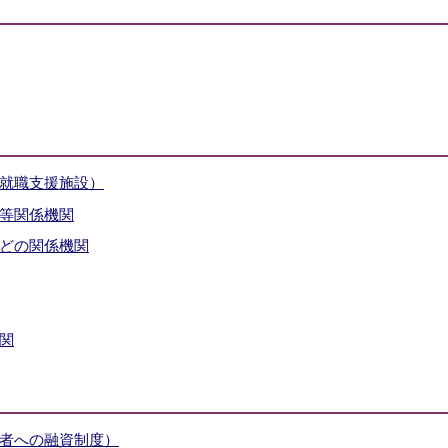
就職支援施設）
等関係機関
どの関係機関
関
者への融資制度）