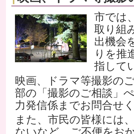
市では
取り組
出機会
りを推
指して
映画、ドラマ等撮影の
部の「撮影のご相談」
力発信係までお問合せ
また、市民の皆様には
ないなど、ご不便をお