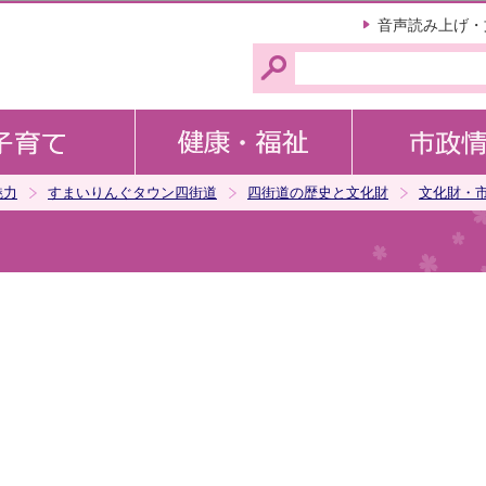
このページの本文へ移動
音声読み上げ・
魅力
すまいりんぐタウン四街道
四街道の歴史と文化財
文化財・