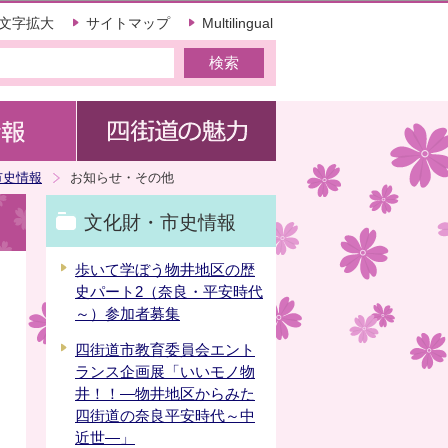
文字拡大
サイトマップ
Multilingual
市史情報
お知らせ・その他
文化財・市史情報
歩いて学ぼう物井地区の歴
史パート2（奈良・平安時代
～）参加者募集
四街道市教育委員会エント
ランス企画展「いいモノ物
井！！―物井地区からみた
四街道の奈良平安時代～中
近世―」