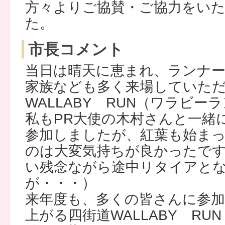
方々よりご協賛・ご協力をい
た。
市長コメント
当日は晴天に恵まれ、ランナ
家族なども多く来場していた
WALLABY RUN（ワラビ
私もPR大使の木村さんと一緒
参加しましたが、紅葉も始ま
のは大変気持ちが良かったで
い残念ながら途中リタイアと
が・・・）
来年度も、多くの皆さんに参
上がる四街道WALLABY R