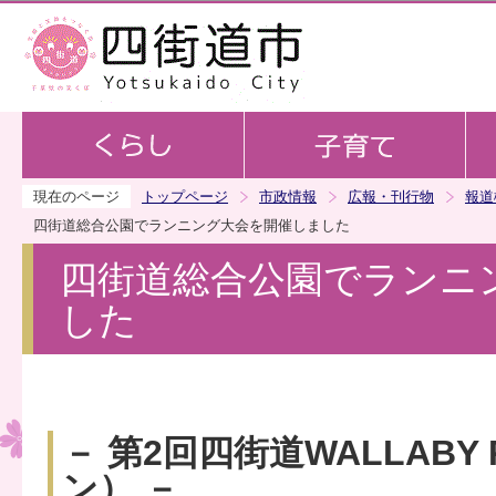
この
現在のページ
トップページ
市政情報
広報・刊行物
報道
四街道総合公園でランニング大会を開催しました
四街道総合公園でランニ
した
－ 第2回四街道WALLABY
ン） －