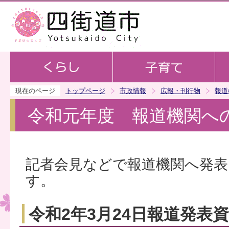
この
現在のページ
トップページ
市政情報
広報・刊行物
報道
令和元年度 報道機関へ
記者会見などで報道機関へ発表
す。
令和2年3月24日報道発表