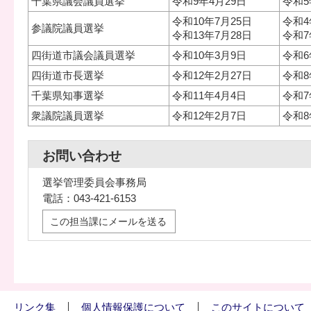
千葉県議会議員選挙
令和9年4月29日
令和5
令和10年7月25日
令和4
参議院議員選挙
令和13年7月28日
令和7
四街道市議会議員選挙
令和10年3月9日
令和6
四街道市長選挙
令和12年2月27日
令和8
千葉県知事選挙
令和11年4月4日
令和7
衆議院議員選挙
令和12年2月7日
令和8
お問い合わせ
選挙管理委員会事務局
電話：043-421-6153
この担当課にメールを送る
リンク集
個人情報保護について
このサイトについて