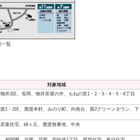
所一覧
対象地域
物井2区、長岡、物井茶屋の作、もねの里1・2・3・4・5・6丁目
渡1・2区、鹿渡本村、みのり町、向南台、第2グリーンタウン、下
、若葉住宅、緑ヶ丘、鹿渡無番地、中央
区、税関寮、北園、花園、四街道1丁目、県営住宅、春日住宅