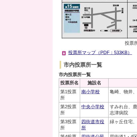
投票
投票所マップ（PDF：533KB）
市内投票所一覧
市内投票所一覧
投票所名
施設名
第1投票
南小学校
亀崎、物井、
所
第2投票
中央小学校
すみれ台、鹿
所
志津病院
第3投票
四街道市役
緑ヶ丘住宅
所
所
第4投票
四街道公民
四街道1・4