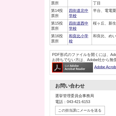
票所
丁目
第14投
四街道北中
半台、電電
票所
学校
第15投
四街道西中
桜ヶ丘、新
票所
学校
第16投
和良比小学
和良比、めい
票所
校
PDF形式のファイルを開くには、Adobe A
お持ちでない方は、Adobe社から
Adobe Ac
お問い合わせ
選挙管理委員会事務局
電話：043-421-6153
この担当課にメールを送る