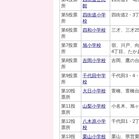
所
館
第5投票
四街道小学
四街道2・3
所
校
第6投票
四和小学校
三才、三才2
所
第7投票
旭小学校
宿、川戸、向
所
4丁目、たか
第8投票
吉岡小学校
吉岡、鷹の台
所
第9投票
千代田中学
千代田3・4
所
校
第10投
大日小学校
萱橋、萱橋
票所
第11投
山梨小学校
小名木、旭ヶ
票所
第12投
八木原小学
千代田1・2
票所
校
第13投
栗山小学校
栗山、県営栗