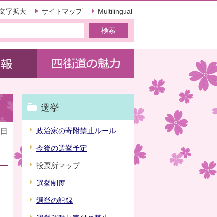
文字拡大
サイトマップ
Multilingual
選挙
政治家の寄附禁止ルール
1日
今後の選挙予定
投票所マップ
選挙制度
選挙の記録