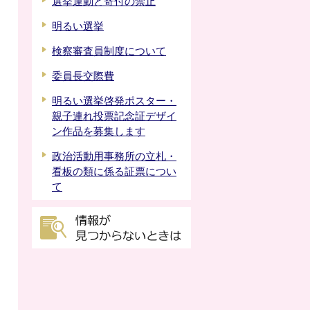
選挙運動と寄付の禁止
明るい選挙
検察審査員制度について
委員長交際費
明るい選挙啓発ポスター・
親子連れ投票記念証デザイ
ン作品を募集します
政治活動用事務所の立札・
看板の類に係る証票につい
て