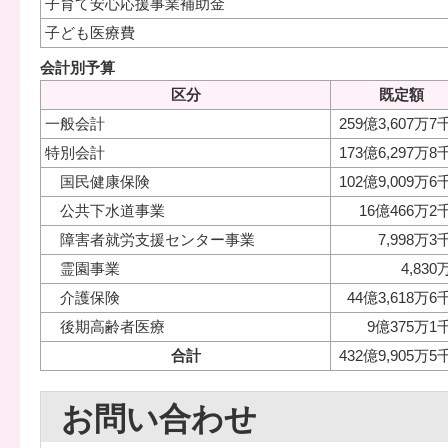
子育て安心応援事業補助金
子ども医療費
会計別予算
区分
既定額
一般会計
259億3,607万7
特別会計
173億6,297万8
国民健康保険
102億9,009万6
公共下水道事業
16億466万2
障害者就労支援センター事業
7,998万3
霊園事業
4,83
介護保険
44億3,618万6
後期高齢者医療
9億375万1
合計
432億9,905万5
お問い合わせ