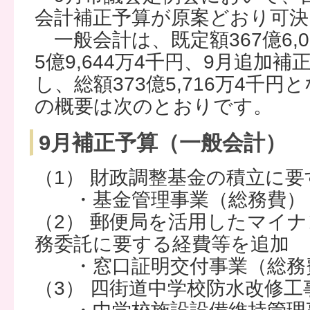
会計補正予算が原案どおり可
一般会計は、既定額367億6,
5億9,644万4千円、9月追加
し、総額373億5,716万4千
の概要は次のとおりです。
9月補正予算（一般会計）
（1） 財政調整基金の積立に
・基金管理事業（総務費） 45
（2） 郵便局を活用したマイ
務委託に要する経費等を追加
・窓口証明交付事業（総務費） 
（3） 四街道中学校防水改修