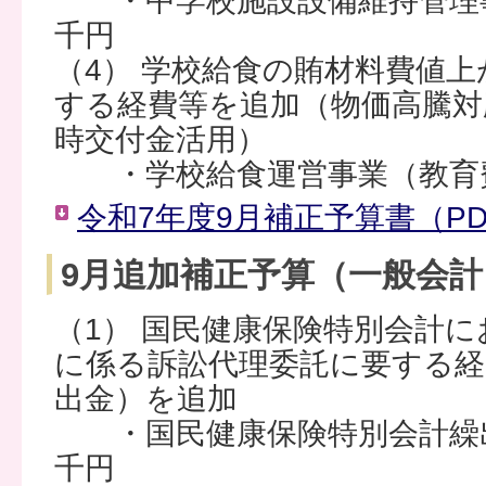
・中学校施設設備維持管理事業（
千円
（4） 学校給食の賄材料費値
する経費等を追加（物価高騰対
時交付金活用）
・学校給食運営事業（教育費） 
令和7年度9月補正予算書（PDF
9月追加補正予算（一般会計
（1） 国民健康保険特別会計
に係る訴訟代理委託に要する経
出金）を追加
・国民健康保険特別会計繰出
千円