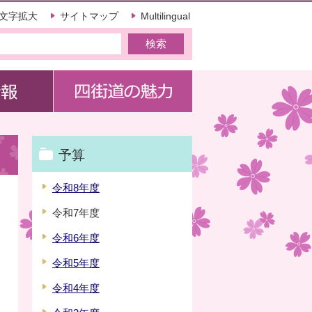
文字拡大
サイトマップ
Multilingual
予算
令和8年度
令和7年度
令和6年度
令和5年度
令和4年度