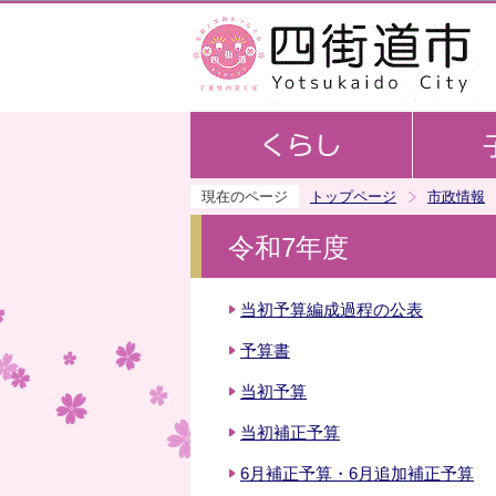
現在のページ
トップページ
市政情報
令和7年度
当初予算編成過程の公表
予算書
当初予算
当初補正予算
6月補正予算・6月追加補正予算