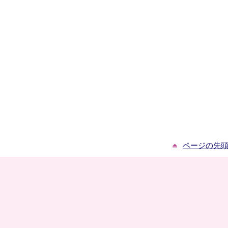
ページの先