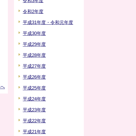
令和3年度
令和2年度
平成31年度・令和元年度
平成30年度
平成29年度
平成28年度
平成27年度
平成26年度
頭へ
平成25年度
平成24年度
平成23年度
平成22年度
平成21年度