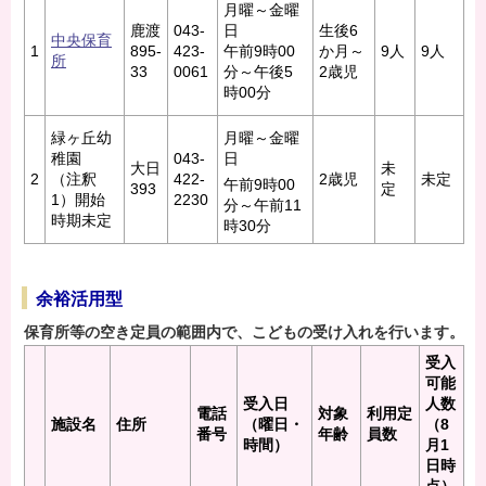
月曜～金曜
鹿渡
043-
日
生後6
中央保育
1
895-
423-
午前9時00
か月～
9人
9人
所
33
0061
分～午後5
2歳児
時00分
緑ヶ丘幼
月曜～金曜
稚園
043-
日
大日
未
2
（注釈
422-
2歳児
未定
午前9時00
393
定
1）開始
2230
分～午前11
時期未定
時30分
余裕活用型
保育所等の空き定員の範囲内で、こどもの受け入れを行います。
受入
可能
受入日
人数
電話
対象
利用定
施設名
住所
（曜日・
（8
番号
年齢
員数
時間）
月1
日時