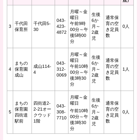
点）
月曜～金
生後
曜日
通常保
043-
6か
千代田
千代田5-
午前9時
育の空
3
423-
月～
0人
保育所
30
00分～午
き定員
4872
2歳
後5時00
数
児
分
月曜～金
生後
曜日
通常保
まちの
043-
6か
成山114-
午前10時
育の空
4
保育園
312-
月～
1人
4
00分～午
き定員
成山
0069
2歳
後3時30
数
児
分
月曜～金
生後
まちの
四街道2-
曜日
通常保
043-
6か
保育園
2-21オー
育の空
午前10時
5
308-
月～
0人
四街道
クウッド
き定員
00分～午
7710
2歳
駅前
1階
数
後3時30
児
分