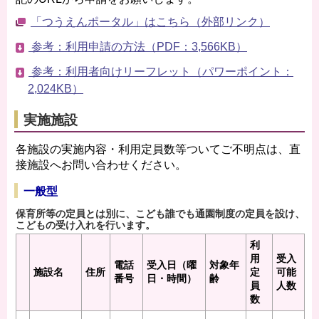
「つうえんポータル」はこちら（外部リンク）
参考：利用申請の方法（PDF：3,566KB）
参考：利用者向けリーフレット（パワーポイント：
2,024KB）
実施施設
各施設の実施内容・利用定員数等ついてご不明点は、直
接施設へお問い合わせください。
一般型
保育所等の定員とは別に、こども誰でも通園制度の定員を設け、
こどもの受け入れを行います。
利
用
受入
電話
受入日（曜
対象年
施設名
住所
定
可能
番号
日・時間）
齢
員
人数
数