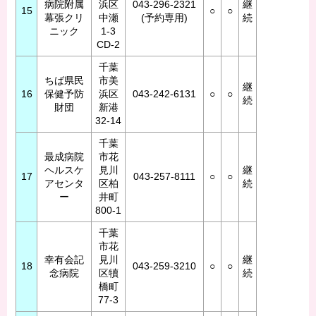
病院附属
浜区
043-296-2321
継
15
○
○
幕張クリ
中瀬
(予約専用)
続
ニック
1-3
CD-2
千葉
ちば県民
市美
継
16
保健予防
浜区
043-242-6131
○
○
続
財団
新港
32-14
千葉
最成病院
市花
ヘルスケ
見川
継
17
043-257-8111
○
○
アセンタ
区柏
続
ー
井町
800-1
千葉
市花
幸有会記
見川
継
18
043-259-3210
○
○
念病院
区犢
続
橋町
77-3