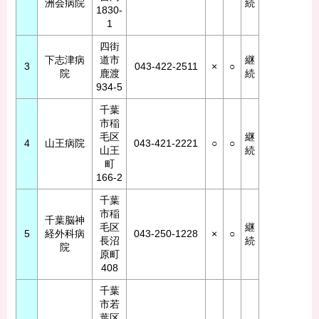
洲会病院
続
1830-
1
四街
下志津病
道市
継
3
043-422-2511
×
○
院
鹿渡
続
934-5
千葉
市稲
毛区
継
4
山王病院
043-421-2221
○
○
山王
続
町
166-2
千葉
市稲
千葉脳神
毛区
継
5
経外科病
043-250-1228
×
○
長沼
続
院
原町
408
千葉
市若
葉区