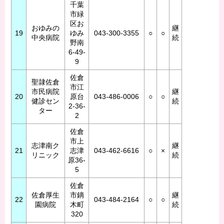
千葉
市緑
区お
おゆみの
継
19
ゆみ
043-300-3355
○
○
中央病院
続
野南
6-49-
9
佐倉
聖隷佐倉
市江
市民病院
継
20
原台
043-486-0006
○
○
健診セン
続
2-36-
ター
2
佐倉
市上
志津南ク
継
21
志津
043-462-6616
○
×
リニック
続
原36-
5
佐倉
佐倉厚生
市鏑
継
22
043-484-2164
○
○
園病院
木町
続
320