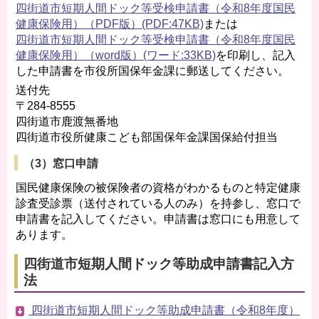
四街道市短期人間ドック等受検申請書（令和8年度国民
健康保険用）（PDF版）(PDF:47KB)
または
四街道市短期人間ドック等受検申請書（令和8年度国民
健康保険用）（word版）(ワード:33KB)
を印刷し、記入
した申請書を市役所国保年金課に郵送してください。
送付先
〒284-8555
四街道市鹿渡無番地
四街道市役所健康こども部国保年金課国保給付担当
（3）窓口申請
国民健康保険の被保険者の資格がわかるものと特定健康
診査受診票（送付されている人のみ）を持参し、窓口で
申請書を記入してください。申請書は窓口にも用意して
あります。
四街道市短期人間ドック等助成申請書記入方
法
四街道市短期人間ドック等助成申請書（令和8年度）