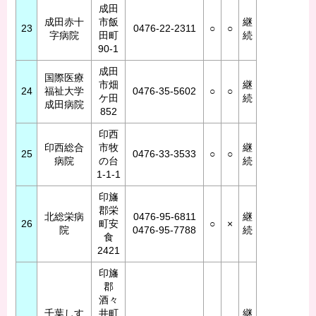
成田
成田赤十
市飯
継
23
0476-22-2311
○
○
字病院
田町
続
90-1
成田
国際医療
市畑
継
24
福祉大学
0476-35-5602
○
○
ケ田
続
成田病院
852
印西
印西総合
市牧
継
25
0476-33-3533
○
○
病院
の台
続
1-1-1
印旛
郡栄
北総栄病
0476-95-6811
継
26
町安
○
×
院
0476-95-7788
続
食
2421
印旛
郡
酒々
千葉しす
井町
継