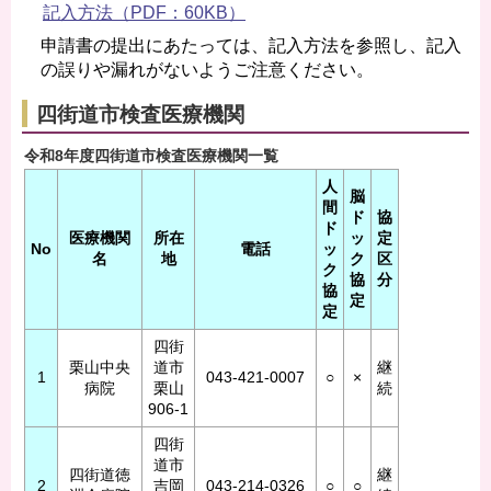
記入方法（PDF：60KB）
申請書の提出にあたっては、記入方法を参照し、記入
の誤りや漏れがないようご注意ください。
四街道市検査医療機関
令和8年度四街道市検査医療機関一覧
人
脳
間
ド
協
ド
医療機関
所在
ッ
定
No
電話
ッ
名
地
ク
区
ク
協
分
協
定
定
四街
栗山中央
道市
継
1
043-421-0007
○
×
病院
栗山
続
906-1
四街
道市
四街道徳
継
2
吉岡
043-214-0326
○
○