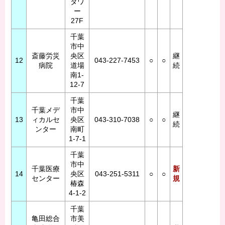
タワ
ー
27F
千葉
市中
斎藤労災
央区
継
12
043-227-7453
○
○
病院
道場
続
南1-
12-7
千葉
千葉メデ
市中
継
13
ィカルセ
央区
043-310-7038
○
○
続
ンター
南町
1-7-1
千葉
市中
千葉医療
新
14
央区
043-251-5311
○
○
センター
規
椿森
4-1-2
千葉
亀田総合
市美