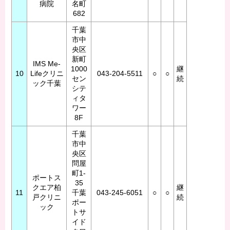
病院
名町
682
千葉
市中
央区
新町
IMS Me-
1000
継
10
Lifeクリニ
043-204-5511
○
○
セン
続
ック千葉
シテ
ィタ
ワー
8F
千葉
市中
央区
問屋
町1-
ポートス
35
クエア柏
継
11
千葉
043-245-6051
○
○
戸クリニ
続
ポー
ック
トサ
イド