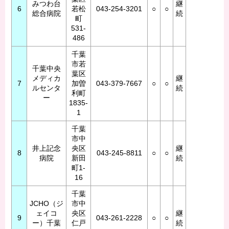
みつわ台
継
6
若松
043-254-3201
○
○
総合病院
続
町
531-
486
千葉
市若
千葉中央
葉区
メディカ
継
7
加曽
043-379-7667
○
○
ルセンタ
続
利町
ー
1835-
1
千葉
市中
井上記念
央区
継
8
043-245-8811
○
○
病院
新田
続
町1-
16
千葉
JCHO（ジ
市中
ェイコ
央区
継
9
043-261-2228
○
○
ー）千葉
仁戸
続