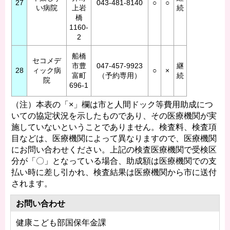
27
043-481-8140
○
○
い病院
上岩
続
橋
1160-
2
船橋
セコメデ
市豊
047-457-9923
継
28
ィック病
○
×
富町
（予約専用）
続
院
696-1
（注）本表の「×」欄は市と人間ドック等費用助成につ
いての協定状況を示したものであり、その医療機関が実
施していないということでありません。検査料、検査項
目などは、医療機関によって異なりますので、医療機関
にお問い合わせください。上記の検査医療機関で受検区
分が「〇」となっている場合、助成額は医療機関での支
払い時に差し引かれ、検査結果は医療機関から市に送付
されます。
お問い合わせ
健康こども部国保年金課