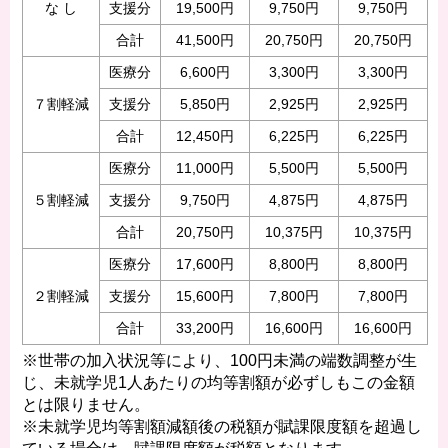
な し
支援分
19,500円
9,750円
9,750円
合計
41,500円
20,750円
20,750円
医療分
6,600円
3,300円
3,300円
７割軽減
支援分
5,850円
2,925円
2,925円
合計
12,450円
6,225円
6,225円
医療分
11,000円
5,500円
5,500円
５割軽減
支援分
9,750円
4,875円
4,875円
合計
20,750円
10,375円
10,375円
医療分
17,600円
8,800円
8,800円
２割軽減
支援分
15,600円
7,800円
7,800円
合計
33,200円
16,600円
16,600円
※世帯の加入状況等により、100円未満の端数調整が生
じ、未就学児1人あたりの均等割額が必ずしもこの金額
とは限りません。
※未就学児均等割額減額後の税額が賦課限度額を超過し