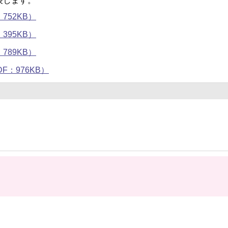
表します。
52KB）
95KB）
89KB）
：976KB）