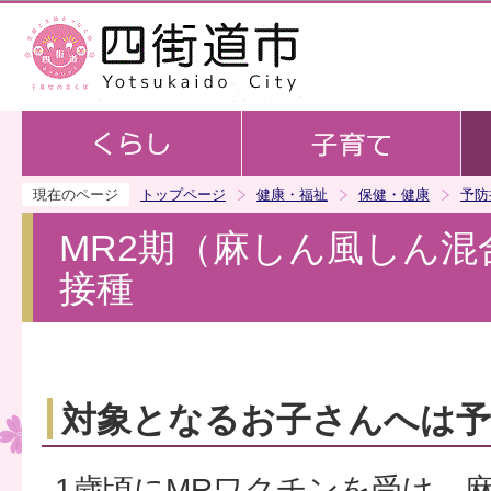
この
現在のページ
トップページ
健康・福祉
保健・健康
予防
MR2期（麻しん風しん
接種
対象となるお子さんへは予
1歳頃にMRワクチンを受け、