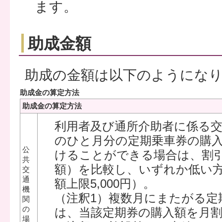
ます。
助成金額
助成の金額は以下のようにな
助成金の算定方法
助成金の算定方法
利用者及び通所介助者に係る
のひと月分の定期乗車券の購
公
けることができる場合は、割
共
額）を比較し、いずれか低い方
交
通
額上限5,000円）。
機
（注釈1）複数月にまたがる定
関
の
は、当該定期券の購入額を月
場