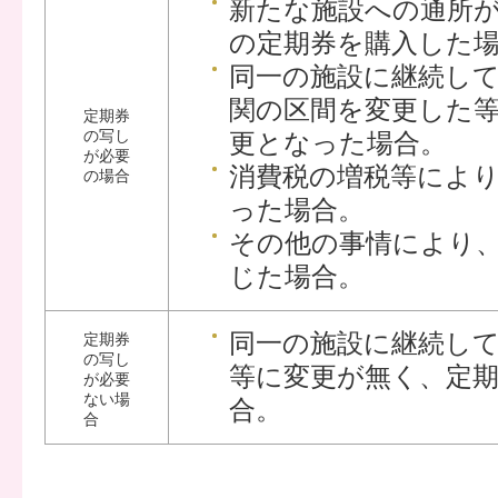
新たな施設への通所
の定期券を購入した
同一の施設に継続し
関の区間を変更した
定期券
の写し
更となった場合。
が必要
消費税の増税等によ
の場合
った場合。
その他の事情により
じた場合。
同一の施設に継続し
定期券
の写し
等に変更が無く、定
が必要
ない場
合。
合