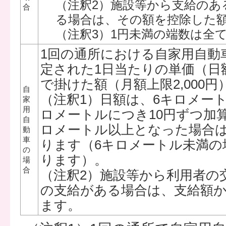
（注釈2）施設等から支給のあ
合
る場合は、その額を控除した額
（注釈3）1円未満の端数は全
1回の通所における自家用自動
定された1日当たりの単価（日
で掛けた額（月額上限2,000円
自
（注釈1）日額は、6キロメート
家
用
ロメートルにつき10円ずつ加
自
ロメートル以上となった場合は
動
車
ります（6キロメートル未満の
の
ります）。
場
合
（注釈2）施設等から利用者の
の支給がある場合は、支給額
ます。