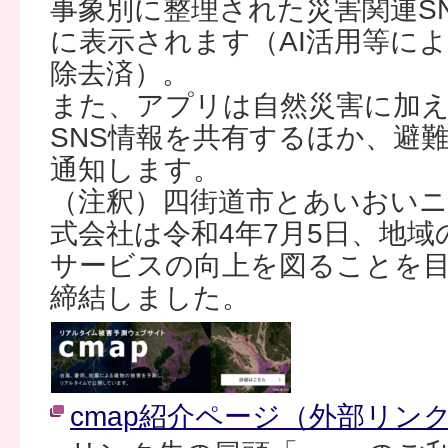
事象別に整理された災害関連S
に表示されます（AI活用等に
除去済）。
また、アプリは自然災害に加
SNS情報を共有するほか、避
通知します。
（注釈）四街道市とあいおいニ
式会社は令和4年7月5日、地
サービスの向上を図ることを
締結しました。
cmap紹介ページ（外部リン