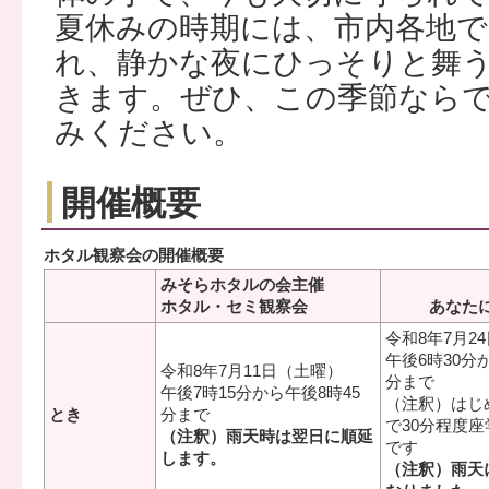
夏休みの時期には、市内各地
れ、静かな夜にひっそりと舞
きます。ぜひ、この季節なら
みください。
開催概要
ホタル観察会の開催概要
みそらホタルの会主催
ホタル・セミ観察会
あなた
令和8年7月2
午後6時30分
令和8年7月11日（土曜）
分まで
午後7時15分から午後8時45
（注釈）はじ
とき
分まで
で30分程度
（注釈）雨天時は翌
日に順延
です
します。
（注釈）雨天