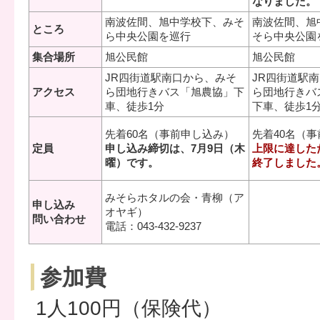
なりました。
南波佐間、旭中学校下、みそ
南波佐間、旭
ところ
ら中央公園を巡行
そら中央公園
集合場所
旭公民館
旭公民館
JR四街道駅南口から、みそ
JR四街道駅
アクセス
ら団地行きバス「旭農協」下
ら団地行きバ
車、徒歩1分
下車、徒歩1
先着60名（事前申し込み）
先着40名（
定員
申し込み締切は、7月9日（木
上限に達した
曜）です。
終了しました
みそらホタルの会・青柳（ア
申し込み
オヤギ）
問い合わせ
電話：043-432-9237
参加費
1人100円（保険代）