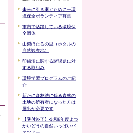
未来に引き継ぐために―環
境保全ボランティア募集
市内で活躍している環境保
全団体
山梨ほたるの里（ホタルの
自然観察地）
印旛沼に関する諸課題に対
する取組み
環境学習プログラムのご紹
介
新たに森林法に係る森林の
土地の所有者になった方は
届出が必要です
待
【受付終了】令和8年度よつ
かいどうの自然いっぱいバ
スツアー