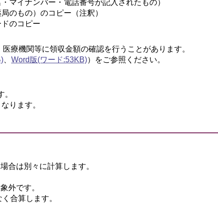
名・マイナンバー・電話番号が記入されたもの）
薬局のもの）のコピー（注釈）
ードのコピー
、医療機関等に領収金額の確認を行うことがあります。
)
、
Word版(ワード:53KB)
）をご参照ください。
す。
となります。
る場合は別々に計算します。
対象外です。
なく合算します。