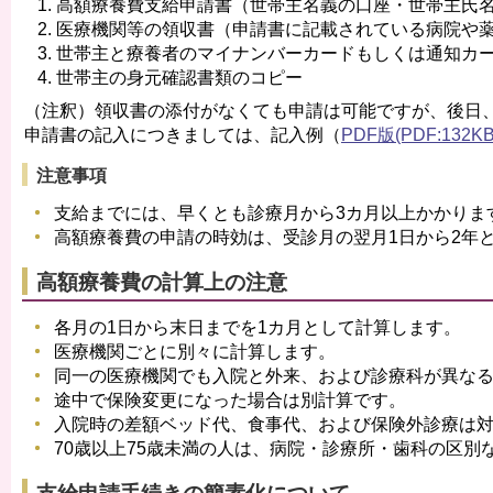
高額療養費支給申請書（世帯主名義の口座・世帯主氏
医療機関等の領収書（申請書に記載されている病院や
世帯主と療養者のマイナンバーカードもしくは通知カ
世帯主の身元確認書類のコピー
（注釈）領収書の添付がなくても申請は可能ですが、後日
申請書の記入につきましては、記入例（
PDF版(PDF:132KB
注意事項
支給までには、早くとも診療月から3カ月以上かかりま
高額療養費の申請の時効は、受診月の翌月1日から2年
高額療養費の計算上の注意
各月の1日から末日までを1カ月として計算します。
医療機関ごとに別々に計算します。
同一の医療機関でも入院と外来、および診療科が異な
途中で保険変更になった場合は別計算です。
入院時の差額ベッド代、食事代、および保険外診療は
70歳以上75歳未満の人は、病院・診療所・歯科の区別