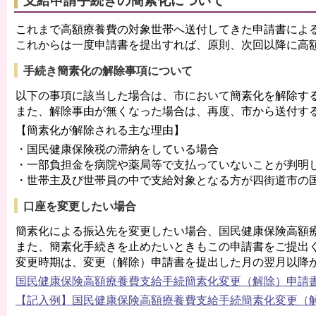
支給申請手続きの簡素化について
これまで高額療養費の対象世帯へ送付してきた申請書によ
これからは一度申請書を提出すれば、原則、次回以降に高
手続き簡素化の解除事項について
以下の事項に該当した場合は、市において簡素化を解除す
また、解除事由が無くなった場合は、再度、市から送付す
【簡素化が解除される主な理由】
・国民健康保険税の滞納をしている場合
・一部負担金を病院や薬局等で支払っていないことが判明
・世帯主及び世帯員の中で支給対象となる方が四街道市の
口座を変更したい場合
簡素化による振込先を変更したい場合、国民健康保険高額
また、簡素化手続きを止めたいときもこの申請書をご提出
変更時期は、変更（解除）申請書を提出した月の翌月以降
国民健康保険高額療養費支給手続簡素化変更（解除）申請書(PD
【記入例】国民健康保険高額療養費支給手続簡素化変更（解除）申