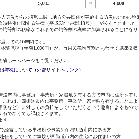
5,000
⇒
4,000
日本大震災からの復興に関し地方公共団体が実施する防災のための施
時特例に関する法律（平成23年法律118号）」が公布されました
均等割の税率がこれまでの均等割の税率に加算されることになり
度までの10年間です。
林環境税（年額1,000円）が、市県民税均等割とあわせて賦課徴収
務省ホームページをご覧ください。
譲与税について（外部サイトへリンク）
街道市内に事務所・事業所・家屋敷を有する方で市内に住所を有し
。これは、四街道市内に事務所・事業所・家屋敷を有することによ
消防など）に対しての負担をしていただくという趣旨によるもので
所有でなくても課税されます。
ます。
で経営している事務所や事業所が四街道市内にある方
赴任をしていてご家族が四街道市内の住宅にお住まいの方