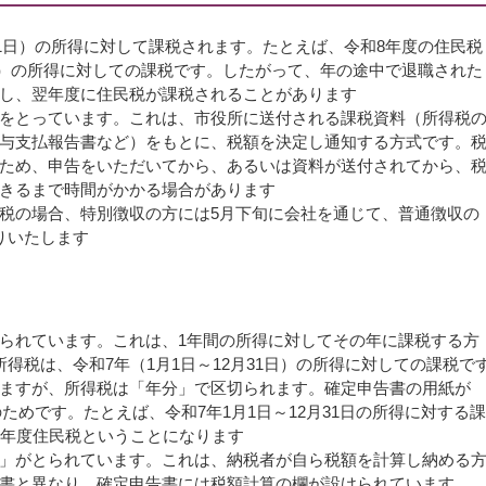
31日）の所得に対して課税されます。たとえば、令和8年度の住民税
1日）の所得に対しての課税です。したがって、年の途中で退職された
し、翌年度に住民税が課税されることがあります
をとっています。これは、市役所に送付される課税資料（所得税
与支払報告書など）をもとに、税額を決定し通知する方式です。
ため、申告をいただいてから、あるいは資料が送付されてから、
きるまで時間がかかる場合があります
税の場合、特別徴収の方には5月下旬に会社を通じて、普通徴収の
りいたします
られています。これは、1年間の所得に対してその年に課税する方
得税は、令和7年（1月1日～12月31日）の所得に対しての課税で
ますが、所得税は「年分」で区切られます。確定申告書の用紙が
ためです。たとえば、令和7年1月1日～12月31日の所得に対する課
8年度住民税ということになります
」がとられています。これは、納税者が自ら税額を計算し納める
書と異なり、確定申告書には税額計算の欄が設けられています