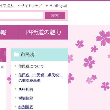
文字拡大
サイトマップ
Multilingual
市民税
住民税について
8日
住民税（市民税・県民税）
の非課税基準
所得控除
税額控除
特別徴収