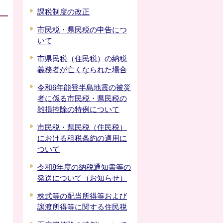
課税制度の改正
市民税・県民税の申告につ
いて
市県民税（住民税）の納税
義務者が亡くなられた場合
合
令和6年能登半島地震の被災
者に係る市民税・県民税の
雑損控除の特例について
市民税・県民税（住民税）
における租税条約の適用に
ついて
ま
令和8年度の納税通知書等の
発送について（お知らせ）
株式等の配当所得等および
譲渡所得等に関する住民税