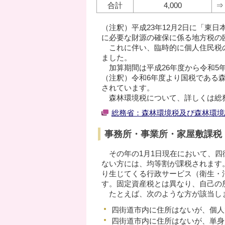
合計
4,000
⇒
（注釈）平成23年12月2日に「東
に必要な財源の確保に係る地方税の臨
これに伴い、臨時的に個人住民税の
ました。
加算期間は平成26年度から令和5年
（注釈）令和6年度より国税である森
されています。
森林環境税について、詳しくは総
総務省：森林環境税及び森林環境
事務所・事業所・家屋敷課税
その年の1月1日現在において、四
ない方には、均等割が課税されます
り生じてくる行政サービス（衛生・
す。固定資産税とは異なり、自己の
たとえば、次のような方が該当し
四街道市内に住所はないが、個人
四街道市内に住所はないが、単身