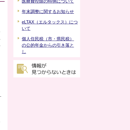
医療費控除の特例について
年末調整に関するお知らせ
eLTAX（エルタックス）につ
いて
の
税
個人住民税（市・県民税）
税
の公的年金からの引き落と
し
す
方