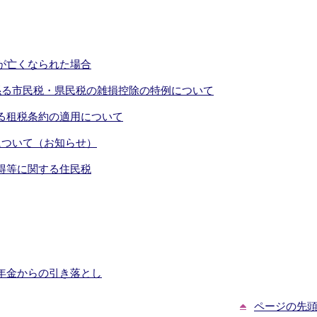
が亡くなられた場合
係る市民税・県民税の雑損控除の特例について
る租税条約の適用について
について（お知らせ）
得等に関する住民税
年金からの引き落とし
ページの先