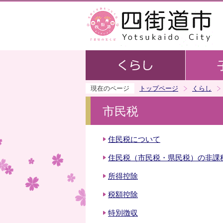
現在のページ
トップページ
くらし
市民税
住民税について
住民税（市民税・県民税）の非課
所得控除
税額控除
特別徴収