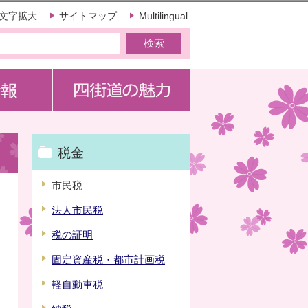
文字拡大
サイトマップ
Multilingual
税金
市民税
法人市民税
税の証明
固定資産税・都市計画税
軽自動車税