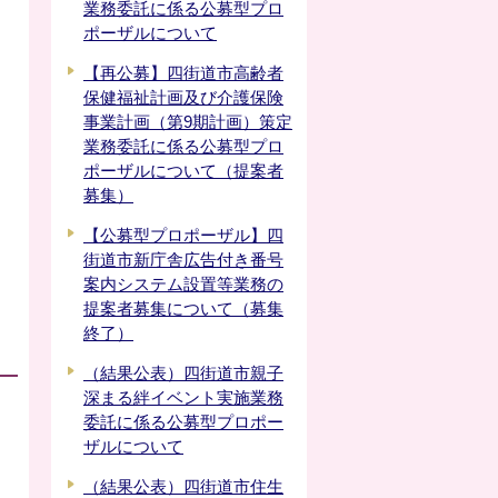
業務委託に係る公募型プロ
ポーザルについて
【再公募】四街道市高齢者
保健福祉計画及び介護保険
事業計画（第9期計画）策定
業務委託に係る公募型プロ
ポーザルについて（提案者
募集）
【公募型プロポーザル】四
街道市新庁舎広告付き番号
案内システム設置等業務の
提案者募集について（募集
終了）
（結果公表）四街道市親子
深まる絆イベント実施業務
委託に係る公募型プロポー
ザルについて
（結果公表）四街道市住生