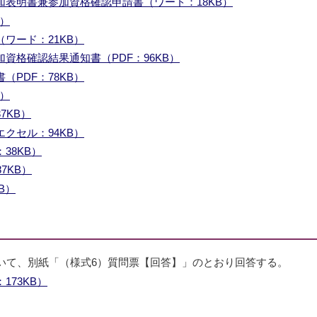
加表明書兼参加資格確認申請書（ワード：18KB）
B）
ワード：21KB）
資格確認結果通知書（PDF：96KB）
PDF：78KB）
B）
7KB）
クセル：94KB）
38KB）
7KB）
B）
いて、別紙「（様式6）質問票【回答】」のとおり回答する。
173KB）