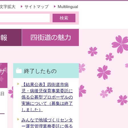
文字拡大
サイトマップ
Multilingual
ザ
終了したもの
【結果公表】四街道市病
児・病後児保育事業委託に
1日
係る公募型プロポーザルの
実施について（募集は終了
しました）
みんなで地域づくりセンタ
ー運営管理業務委託に係る