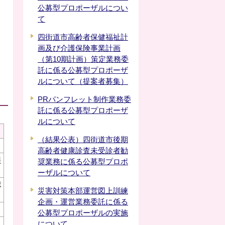
公募型プロポーザルについ
て
四街道市高齢者保健福祉計
画及び介護保険事業計画
（第10期計画）策定業務委
託に係る公募型プロポーザ
ルについて（提案者募集）
PRパンフレット制作業務委
託に係る公募型プロポーザ
ルについて
（結果公表）四街道市後期
高齢者健康診査未受診者勧
提
奨業務に係る公募型プロポ
ーザルについて
ポ
災害対策本部運営図上訓練
企画・運営業務委託に係る
公募型プロポーザルの実施
について