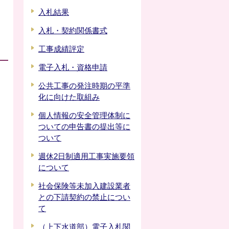
入札結果
入札・契約関係書式
工事成績評定
電子入札・資格申請
公共工事の発注時期の平準
化に向けた取組み
個人情報の安全管理体制に
ついての申告書の提出等に
ついて
週休2日制適用工事実施要領
について
社会保険等未加入建設業者
との下請契約の禁止につい
て
（上下水道部）電子入札関