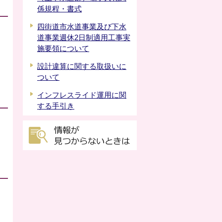
係規程・書式
四街道市水道事業及び下水
道事業週休2日制適用工事実
施要領について
設計違算に関する取扱いに
ついて
インフレスライド運用に関
する手引き