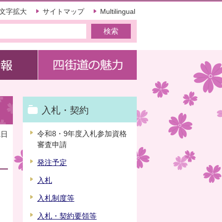
文字拡大
サイトマップ
Multilingual
入札・契約
令和8・9年度入札参加資格
1日
審査申請
発注予定
入札
入札制度等
入札・契約要領等