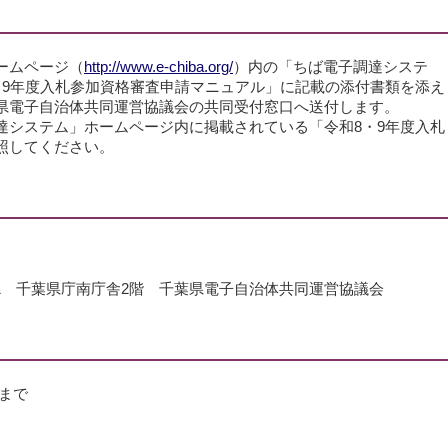
ームページ（
http://www.e-chiba.org/
）内の「ちば電子調達システ
・9年度入札参加資格審査申請マニュアル」に記載の添付書類を添え
県電子自治体共同運営協議会の共同受付窓口へ送付します。
達システム」ホームページ内に掲載されている「令和8・9年度入札
照してください。
町1-1 千葉県庁南庁舎2階 千葉県電子自治体共同運営協議会
日まで