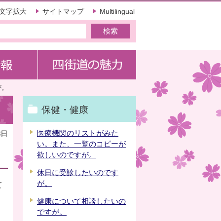
文字拡大
サイトマップ
Multilingual
が。
保健・健康
医療機関のリストがみた
8日
い。また、一覧のコピーが
欲しいのですが。
休日に受診したいのです
が。
て
健康について相談したいの
ですが。