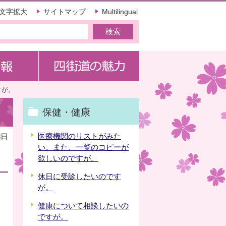
文字拡大
サイトマップ
Multilingual
すが。
保健・健康
医療機関のリストがみた
8日
い。また、一覧のコピーが
欲しいのですが。
休日に受診したいのです
が。
健康について相談したいの
ですが。