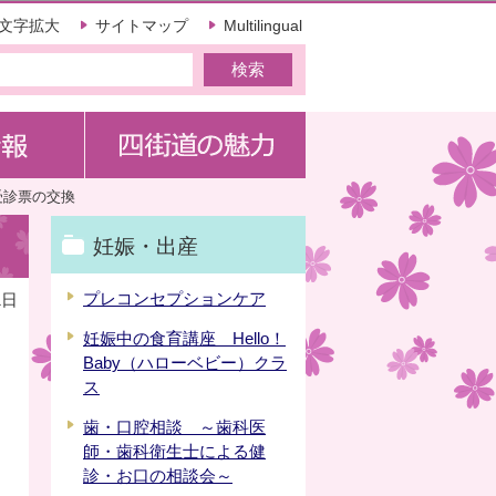
文字拡大
サイトマップ
Multilingual
受診票の交換
妊娠・出産
プレコンセプションケア
1日
妊娠中の食育講座 Hello！
Baby（ハローベビー）クラ
ス
歯・口腔相談 ～歯科医
師・歯科衛生士による健
診・お口の相談会～