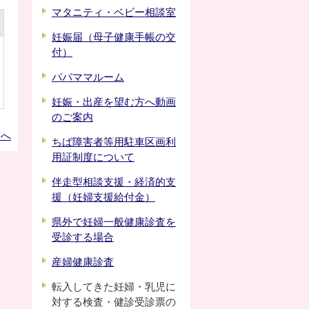
マタニティ・ベビー相談室
妊娠届（母子健康手帳の交
付）
パパママルーム
妊娠・出産を望む方へ動画
のご案内
頭へ
ちば障害者等用駐車区画利
用証制度について
伴走型相談支援・経済的支
援（妊婦支援給付金）
県外で妊婦一般健康診査を
受診する場合
産婦健康診査
転入してきた妊婦・乳児に
対する検査・健診受診票の