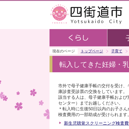
現在のページ
トップページ
子育て
転入してきた妊婦・
市外で母子健康手帳の交付を受け、
康診査受診票の交換をしています。
該当する人は、母子健康手帳および
センター）までお越しください。
＊転入時に生後50日以内のお子さ
検査費用の一部助成が受けられます
新生児聴覚スクリーニング検査費